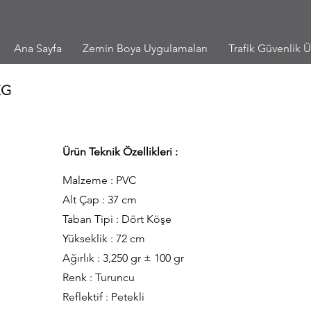
Ana Sayfa
Zemin Boya Uygulamaları
Trafik Güvenlik Ü
KG
Ürün Teknik Özellikleri :
Malzeme : PVC
Alt Çap : 37 cm
Taban Tipi : Dört Köşe
Yükseklik : 72 cm
Ağırlık : 3,250 gr ± 100 gr
Renk : Turuncu
Reflektif : Petekli