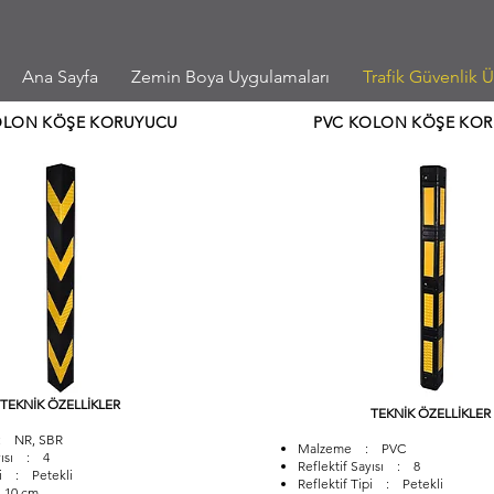
Ana Sayfa
Zemin Boya Uygulamaları
Trafik Güvenlik Ü
OLON KÖŞE KORUYUCU
PVC KOLON KÖŞE KO
TEKNİK ÖZELLİKLER
TEKNİK ÖZELLİKLER
 NR, SBR
Malzeme : PVC
ayısı : 4
Reflektif Sayısı : 8
pi : Petekli
Reflektif Tipi : Petekli
 10 cm