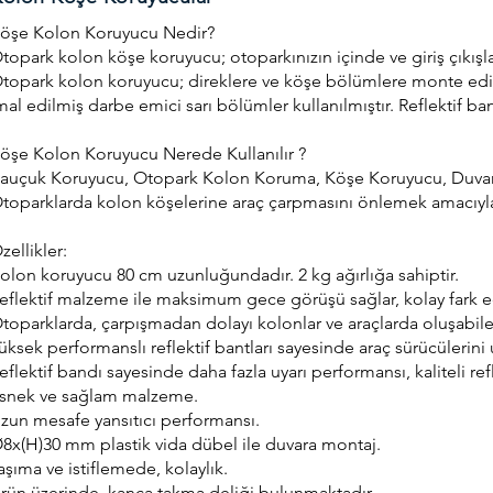
öşe Kolon Koruyucu Nedir?
topark kolon köşe koruyucu; otoparkınızın içinde ve giriş çıkışla
topark kolon koruyucu; direklere ve köşe bölümlere monte edi
mal edilmiş darbe emici sarı bölümler kullanılmıştır. Reflektif b
öşe Kolon Koruyucu Nerede Kullanılır ?
auçuk Koruyucu, Otopark Kolon Koruma, Köşe Koruyucu, Duvar Stop
toparklarda kolon köşelerine araç çarpmasını önlemek amacıyla k
zellikler:
olon koruyucu 80 cm uzunluğundadır. 2 kg ağırlığa sahiptir.
eflektif malzeme ile maksimum gece görüşü sağlar, kolay fark ed
toparklarda, çarpışmadan dolayı kolonlar ve araçlarda oluşabilec
üksek performanslı reflektif bantları sayesinde araç sürücülerini u
eflektif bandı sayesinde daha fazla uyarı performansı, kaliteli ref
snek ve sağlam malzeme.
zun mesafe yansıtıcı performansı.
8x(H)30 mm plastik vida dübel ile duvara montaj.
aşıma ve istiflemede, kolaylık.
rün üzerinde, kanca takma deliği bulunmaktadır.