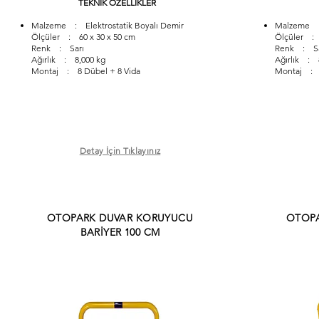
TEKNİK ÖZELLİKLER
Malzeme : Elektrostatik Boyalı Demir
Malzeme : 
Ölçüler : 60 x 30 x 50 cm
Ölçüler : 
Renk : Sarı
Renk : Sa
Ağırlık : 8,000 kg
Ağırlık : 
Montaj : 8 Dübel + 8 Vida
Montaj : 8
Detay İçin Tıklayınız
OTOPARK DUVAR KORUYUCU
OTOP
BARİYER 100 CM