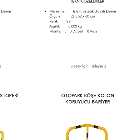
TEKNİK ÖZELLİKLER
 Demir
Malzeme : Elektrostatik Boyalı Demir
Ölçüler : 52 x 52 x 60 cm
Renk : Sarı
Ağırlık : 8,000 kg
Montaj : 8 Dübel + 8 Vida
z
Detay İçin Tıklayınız
STOPERİ
OTOPARK KÖŞE KOLON
KORUYUCU BARİYER