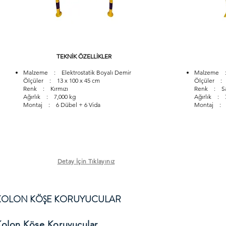
TEKNİK ÖZELLİKLER
Malzeme : Elektrostatik Boyalı Demir
Malzeme : 
Ölçüler : 13 x 100 x 45 cm
Ölçüler : 
Renk : Kırmızı
Renk : Sa
Ağırlık : 7,000 kg
Ağırlık : 
Montaj : 6 Dübel + 6 Vida
Montaj : 8
Detay İçin Tıklayınız
KOLON KÖŞE KORUYUCULAR
Kolon Köşe Koruyucular