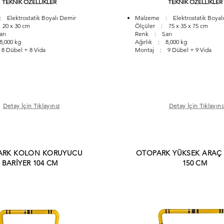
TEKNİK ÖZELLİKLER
TEKNİK ÖZELLİKLER
Elektrostatik Boyalı Demir
Malzeme : Elektrostatik Boyalı
20 x 30 cm
Ölçüler : 75 x 35 x 75 cm
rı
Renk : Sarı
8,000 kg
Ağırlık : 8,000 kg
 Dübel + 8 Vida
Montaj : 9 Dübel + 9 Vida
Detay İçin Tıklayınız
Detay İçin Tıklayını
ARK KOLON KORUYUCU
OTOPARK YÜKSEK ARAÇ 
BARİYER 104 CM
150 CM