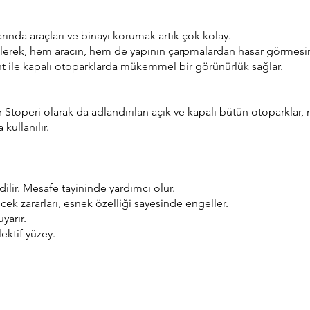
rında araçları ve binayı korumak artık çok kolay.
lerek, hem aracın, hem de yapının çarpmalardan hasar görmesi
ant ile kapalı otoparklarda mükemmel bir görünürlük sağlar.
eri olarak da adlandırılan açık ve kapalı bütün otoparklar, mağ
ullanılır.
ilir. Mesafe tayininde yardımcı olur.
ek zararları, esnek özelliği sayesinde engeller.
yarır.
lektif yüzey.