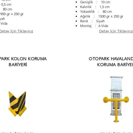
Genişlik : 10 cm
0,5 cm
Kalınlık : 1,5 cm
: 80 cm
Yükseklik : 80 cm
900 gr ± 250 gr
Ağırlık : 1500 gr ± 250 gr
yah
Renk : Siyah
 Vida
Montaj : 6 Vida
Detay İçin Tıklayınız
Detay İçin Tıklayınız
PARK KOLON KORUMA
OTOPARK HAVALAN
BARİYERİ
KORUMA BARİYE