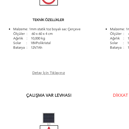
TEKNİK ÖZELLİKLER
Malzeme: 1mm statik toz boyalı sac Çerçeve
Malzeme: 1m
Ölçüler : 60 x 60 x 4 cm
Ölçüler : 6
Ağırlık : 10,000 kg
Ağırlık : 1
Solar : 18VPolikristal
Solar : 18V
Batarya : 12V7Ah
Batarya : 
Detay İçin Tıklayınız
ÇALIŞMA VAR LEVHASI
DİKKAT 