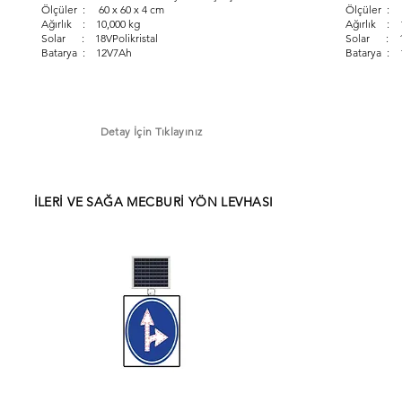
Ölçüler : 60 x 60 x 4 cm
Ölçüler : 6
Ağırlık : 10,000 kg
Ağırlık : 
Solar : 18VPolikristal
Solar : 18
Batarya : 12V7Ah
Batarya : 
Detay İçin Tıklayınız
İLERİ VE SAĞA MECBURİ YÖN LEVHASI