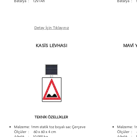
Batarya : 12V7Ah
Batarya : 
Detay İçin Tıklayınız
KASİS LEVHASI
MAVİ 
TEKNİK ÖZELLİKLER
Malzeme: 1mm statik toz boyalı sac Çerçeve
Malzeme: 1m
Ölçüler : 60 x 60 x 4 cm
Ölçüler : 6
Ağırlık : 10,000 kg
Ağırlık : 1