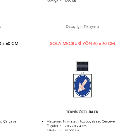
Batarya : 12V7Ah
z
Detay İçin Tıklayınız
0 x 60 CM
SOLA MECBURİ YÖN 60 x 60 CM
TEKNİK ÖZELLİKLER
ac Çerçeve
Malzeme: 1mm statik toz boyalı sac Çerçeve
Ölçüler : 60 x 60 x 4 cm
Ağırlık : 10,000 kg