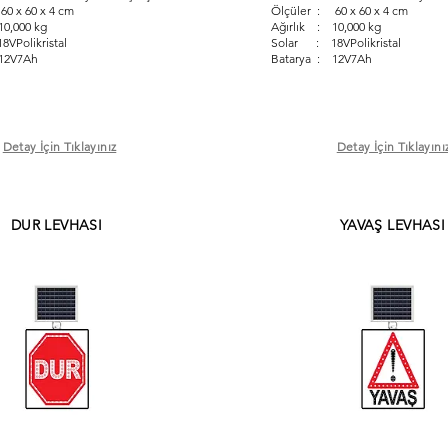
0 x 60 x 4 cm
Ölçüler : 60 x 60 x 4 cm
10,000 kg
Ağırlık : 10,000 kg
VPolikristal
Solar : 18VPolikristal
12V7Ah
Batarya : 12V7Ah
Detay İçin Tıklayınız
Detay İçin Tıklayını
DUR LEVHASI
YAVAŞ LEVHASI