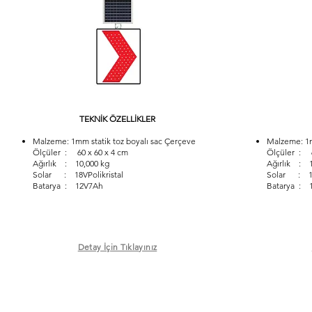
TEKNİK ÖZELLİKLER
Malzeme: 1mm statik toz boyalı sac Çerçeve
Malzeme: 1m
Ölçüler : 60 x 60 x 4 cm
Ölçüler : 6
Ağırlık : 10,000 kg
Ağırlık : 1
Solar : 18VPolikristal
Solar : 18V
Batarya : 12V7Ah
Batarya : 
Detay İçin Tıklayınız