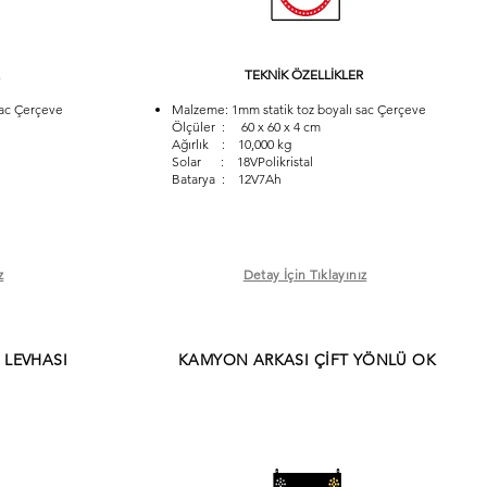
TEKNİK ÖZELLİKLER
sac Çerçeve
Malzeme: 1mm statik toz boyalı sac Çerçeve
Ölçüler : 60 x 60 x 4 cm
Ağırlık : 10,000 kg
Solar : 18VPolikristal
Batarya : 12V7Ah
z
Detay İçin Tıklayınız
 LEVHASI
KAMYON ARKASI ÇİFT YÖNLÜ OK