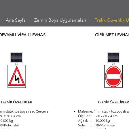
Ana Sayfa
Zemin Boya Uygulamaları
Trafik Güvenlik Ü
DEVAMLI VİRAJ LEVHASI
GİRİLMEZ LEVHA
TEKNİK ÖZELLİKLER
TEKNİK ÖZELLİKLER
m statik toz boyalı sac Çerçeve
Malzeme: 1mm statik toz boyalı 
0 x 60 x 4 cm
Ölçüler : 60 x 60 x 4 cm
0,000 kg
Ağırlık : 10,000 kg
Polikristal
Solar : 18VPolikristal