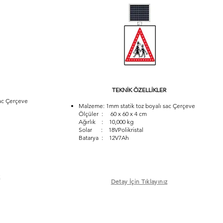
TEKNİK ÖZELLİKLER
ac Çerçeve
Malzeme: 1mm statik toz boyalı sac Çerçeve
Ölçüler : 60 x 60 x 4 cm
Ağırlık : 10,000 kg
Solar : 18VPolikristal
Batarya : 12V7Ah
z
Detay İçin Tıklayınız