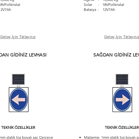
Polikristal
Solar : 18VPolikristal
12V7Ah
Batarya : 12V7Ah
Detay İçin Tıklayınız
Detay İçin Tıklayını
DAN GİDİNİZ LEVHASI
SAĞDAN GİDİNİZ LE
TEKNİK ÖZELLİKLER
TEKNİK ÖZELLİKLER
m statik toz boyalı sac Çerçeve
Malzeme: 1mm statik toz boyalı 