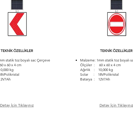
TEKNİK ÖZELLİKLER
TEKNİK ÖZELLİKLER
m statik toz boyalı sac Çerçeve
Malzeme: 1mm statik toz boyalı s
0 x 60 x 4 cm
Ölçüler : 60 x 60 x 4 cm
0,000 kg
Ağırlık : 10,000 kg
Polikristal
Solar : 18VPolikristal
12V7Ah
Batarya : 12V7Ah
Detay İçin Tıklayınız
Detay İçin Tıklayını