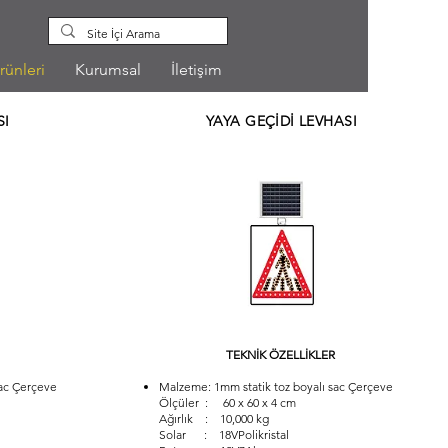
rünleri
Kurumsal
İletişim
SI
YAYA GEÇİDİ LEVHASI
TEKNİK ÖZELLİKLER
sac Çerçeve
Malzeme: 1mm statik toz boyalı sac Çerçeve
Ölçüler : 60 x 60 x 4 cm
Ağırlık : 10,000 kg
Solar : 18VPolikristal