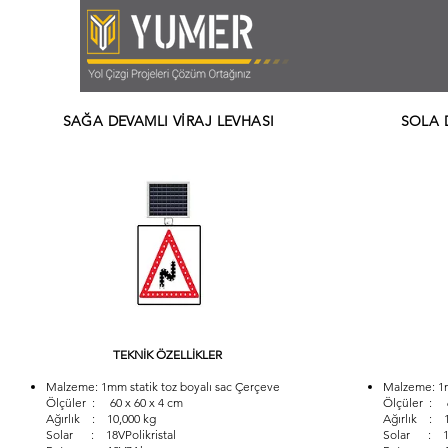
SAĞA DEVAMLI VİRAJ LEVHASI
SOLA 
TEKNİK ÖZELLİKLER
Malzeme: 1mm statik toz boyalı sac Çerçeve
Malzeme: 1m
Ölçüler : 60 x 60 x 4 cm
Ölçüler : 6
Ağırlık : 10,000 kg
Ağırlık : 1
Solar : 18VPolikristal
Solar : 18V