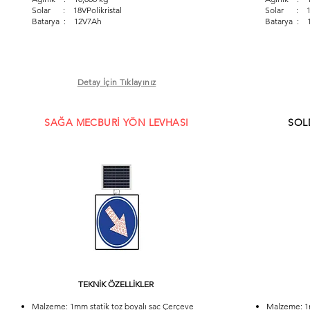
Solar : 18VPolikristal
Solar : 18V
Batarya : 12V7Ah
Batarya : 
Detay İçin Tıklayınız
SAĞA MECBURİ YÖN LEVHASI
SOL
TEKNİK ÖZELLİKLER
Malzeme: 1mm statik toz boyalı sac Çerçeve
Malzeme: 1m