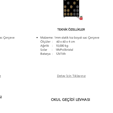
TEKNİK ÖZELLİKLER
sac Çerçeve
Malzeme: 1mm statik toz boyalı sac Çerçeve
Ölçüler : 60 x 60 x 4 cm
Ağırlık : 10,000 kg
Solar : 18VPolikristal
Batarya : 12V7Ah
z
Detay İçin Tıklayınız
I
OKUL GEÇİDİ LEVHASI