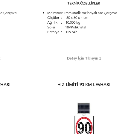
TEKNİK ÖZELLİKLER
ac Çerçeve
Malzeme: 1mm statik toz boyalı sac Çerçeve
Ölçüler : 60 x 60 x 4 cm
Ağırlık : 10,000 kg
Solar : 18VPolikristal
Batarya : 12V7Ah
z
Detay İçin Tıklayınız
VHASI
HIZ LİMİTİ 90 KM LEVHASI