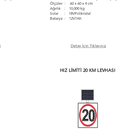
Ölçüler : 60 x 60 x 4 cm
Ağırlık : 10,000 kg
Solar : 18VPolikristal
Batarya : 12V7Ah
z
Detay İçin Tıklayınız
HIZ LİMİTİ 20 KM LEVHASI