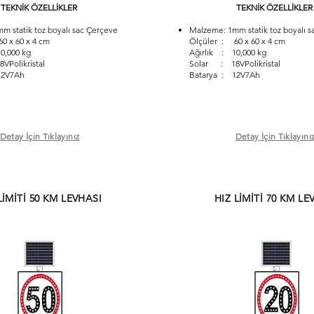
TEKNİK ÖZELLİKLER
TEKNİK ÖZELLİKLER
m statik toz boyalı sac Çerçeve
Malzeme: 1mm statik toz boyalı s
0 x 60 x 4 cm
Ölçüler : 60 x 60 x 4 cm
0,000 kg
Ağırlık : 10,000 kg
Polikristal
Solar : 18VPolikristal
12V7Ah
Batarya : 12V7Ah
Detay İçin Tıklayınız
Detay İçin Tıklayını
LİMİTİ 50 KM LEVHASI
HIZ LİMİTİ 70 KM LE