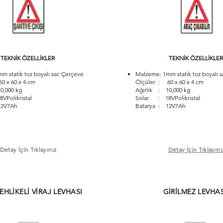
TEKNİK ÖZELLİKLER
TEKNİK ÖZELLİKLER
m statik toz boyalı sac Çerçeve
Malzeme: 1mm statik toz boyalı 
0 x 60 x 4 cm
Ölçüler : 60 x 60 x 4 cm
0,000 kg
Ağırlık : 10,000 kg
Polikristal
Solar : 18VPolikristal
12V7Ah
Batarya : 12V7Ah
Detay İçin Tıklayınız
Detay İçin Tıklayını
EHLİKELİ VİRAJ LEVHASI
GİRİLMEZ LEVHAS