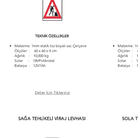
TEKNİK ÖZELLİKLER
Malzeme: 1mm statik toz boyalı sac Çerçeve
Malzeme: 1m
Ölçüler : 60 x 60 x 4 cm
Ölçüler : 6
Ağırlık : 10,000 kg
Ağırlık : 1
Solar : 18VPolikristal
Solar : 18V
Batarya : 12V7Ah
Batarya : 
Detay İçin Tıklayınız
SAĞA TEHLİKELİ VİRAJ LEVHASI
SOLA T