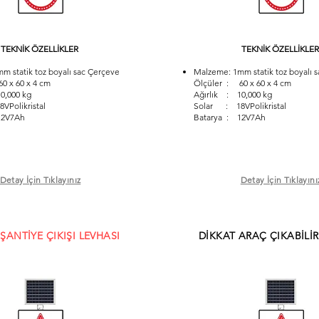
TEKNİK ÖZELLİKLER
TEKNİK ÖZELLİKLER
m statik toz boyalı sac Çerçeve
Malzeme: 1mm statik toz boyalı 
0 x 60 x 4 cm
Ölçüler : 60 x 60 x 4 cm
0,000 kg
Ağırlık : 10,000 kg
Polikristal
Solar : 18VPolikristal
12V7Ah
Batarya : 12V7Ah
Detay İçin Tıklayınız
Detay İçin Tıklayını
ŞANTİYE ÇIKIŞI LEVHASI
DİKKAT ARAÇ ÇIKABİLİR