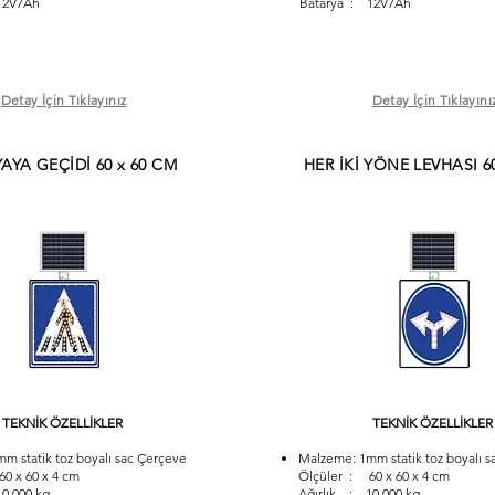
12V7Ah
Batarya : 12V7Ah
Detay İçin Tıklayınız
Detay İçin Tıklayını
YAYA GEÇİDİ 60 x 60 CM
HER İKİ YÖNE LEVHASI 6
TEKNİK ÖZELLİKLER
TEKNİK ÖZELLİKLER
m statik toz boyalı sac Çerçeve
Malzeme: 1mm statik toz boyalı s
0 x 60 x 4 cm
Ölçüler : 60 x 60 x 4 cm
0,000 kg
Ağırlık : 10,000 kg