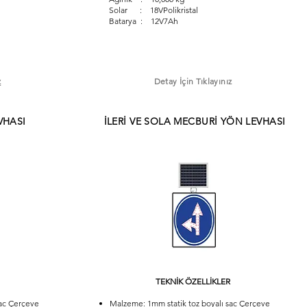
Solar : 18VPolikristal
Batarya : 12V7Ah
z
Detay İçin Tıklayınız
VHASI
İLERİ VE SOLA MECBURİ YÖN LEVHASI
TEKNİK ÖZELLİKLER
sac Çerçeve
Malzeme: 1mm statik toz boyalı sac Çerçeve