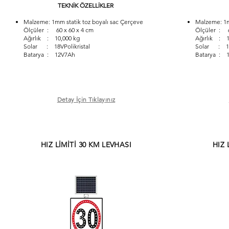
TEKNİK ÖZELLİKLER
Malzeme: 1mm statik toz boyalı sac Çerçeve
Malzeme: 1m
Ölçüler : 60 x 60 x 4 cm
Ölçüler : 6
Ağırlık : 10,000 kg
Ağırlık : 1
Solar : 18VPolikristal
Solar : 18V
Batarya : 12V7Ah
Batarya : 
Detay İçin Tıklayınız
HIZ LİMİTİ 30 KM LEVHASI
HIZ 