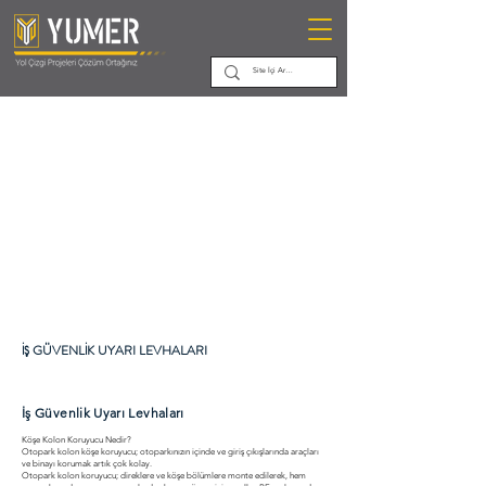
İŞ GÜVENLİK UYARI LEVHALARI
İş Güvenlik Uyarı Levhaları
Köşe Kolon Koruyucu Nedir?
Otopark kolon köşe koruyucu; otoparkınızın içinde ve giriş çıkışlarında araçları
ve binayı korumak artık çok kolay.
Otopark kolon koruyucu; direklere ve köşe bölümlere monte edilerek, hem