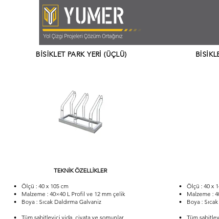
BİSİKLET PARK YERİ (ÜÇLÜ)
BİSİKL
TEKNİK ÖZELLİKLER
Ölçü : 40 x 105 cm
Ölçü : 40 x 
Malzeme : 40×40 L Profil ve 12 mm çelik
Malzeme : 40
Boya : Sıcak Daldırma Galvaniz
Boya : Sıcak
Tüm sabitleyici vida, civata ve somunlar
Tüm sabitley