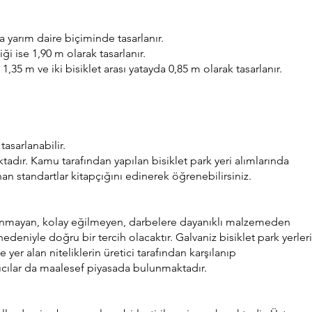
eya yarım daire biçiminde tasarlanır.
iği ise 1,90 m olarak tasarlanır.
i 1,35 m ve iki bisiklet arası yatayda 0,85 m olarak tasarlanır.
tasarlanabilir.
aktadır. Kamu tarafından yapılan bisiklet park yeri alımlarında
n standartlar kitapçığını edinerek öğrenebilirsiniz.
paslanmayan, kolay eğilmeyen, darbelere dayanıklı malzemeden
edeniyle doğru bir tercih olacaktır. Galvaniz bisiklet park yerleri
 yer alan niteliklerin üretici tarafından karşılanıp
tıcılar da maalesef piyasada bulunmaktadır.