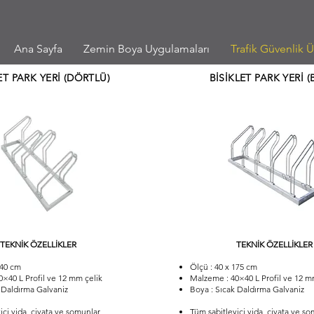
Ana Sayfa
Zemin Boya Uygulamaları
Trafik Güvenlik Ü
ET PARK YERİ (DÖRTLÜ)
BİSİKLET PARK YERİ (
TEKNİK ÖZELLİKLER
TEKNİK ÖZELLİKLER
140 cm
Ölçü : 40 x 175 cm
×40 L Profil ve 12 mm çelik
Malzeme : 40×40 L Profil ve 12 m
 Daldırma Galvaniz
Boya : Sıcak Daldırma Galvaniz
ici vida, civata ve somunlar
Tüm sabitleyici vida, civata ve s