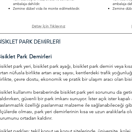
ambalaja dahildir.
ambalaja dahi
Zemine dübel vida ile monte edilmektedir.
Zemine dübel
Detay İçin Tıklayınız
BİSİKLET PARK DEMİRLERİ
isiklet Park Demirleri
isiklet park yeri, bisiklet park ayağı, bisiklet park demiri veya k
rtan nüfusla birlikte artan araç sayısı, kentlerdeki trafik yoğunluğ
irlikte, çevre dostu, ekonomik ve pratik bir ulaşım aracı olan bis
isiklet kullanımı beraberinde bisiklet park yeri sorununu da getir
aldırırken, güvenli bir park imkanı sunuyor. İster açık ister kap
aslanmazlık özelliği paslanmaz malzeme ile sağlanabileceği gibi ga
lçülerde olması, park yeri demirlerinin kısa ve uzun aralıklarl
urumunu ortadan kaldırır.
isiklet parkları; tekil konut ve konut sitelerinde, üniversite, kol