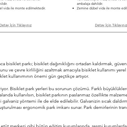
ldir.
ambalaja dahildir.
 vida ile monte edilmektedir.
Zemine dübel vida ile monte edil
Detay İçin Tıklayınız
Detay İçin Tıklayını
ısaca bisiklet parkı; bisiklet dağınıklığını ortadan kaldırmak, güve
unu ve çevre kirliliğini azaltmak amacıyla bisiklet kullanımı yerel
iklet kullanımının önemi gün geçtikçe artıyor.
iyor. Bisiklet park yerleri bu sorunun çözümü. Farklı büyüklüklerd
alı alanda kullanılsın, bisiklet parkının paslanmaz özellikte malz
lvaniz yöntemi ile de elde edilebilir. Galvanizin sıcak daldırma 
a oluşturulması ergonomik park imkanı sunar. Park demirlerinin t
ej, etüt merkezi gibi bütün eğitim kurumlarında, resmi kurumlarda, 