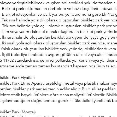
olayca yerleştirilebilecek ve çıkarılabilecekleri şekilde tasarlanır.
- Bisiklet park ekipmanları darbelere ve hava koşullarına dayanıklı
- Bisiklet istasyonları ve park yerleri, yer durumuna göre Ek-4’te gö
. Tek sıra halinde yola dik olarak oluşturulan bisiklet park yerinde 
. Tek sıra halinde yola açılı olarak oluşturulan bisiklet park yerinde
. Tam veya yarım dairesel olarak oluşturulan bisiklet park yerinde, 
. İki sıra halinde oluşturulan bisiklet park yerinde, yaya geçişleri v
. İki sıralı yola açılı olarak oluşturulan bisiklet park yerinde, ma
. Askılı olarak oluşturulan bisiklet park yerinde, bisikletler duvara
. İlgili belediye tarafından uygun görülen ulusal veya uluslararası 
S 11782 standardı ise; şehir içi yollarda, yol kenarı veya yol dışı
artnamelerde zaman zaman bu standart kapsamında ürün talep edilm
isiklet Park Fiyatları
isiklet Park Etme Aparatı üretildiği metal veya plastik malzemey
retilen bisiklet park yerleri tercih edilmelidir. Bu bisiklet parkl
lektrostatik boyalı ürünlere göre daha maliyetli ürünlerdir. Bisikle
arşılanmadığının doğrulanması gerekir. Tüketicileri yanıltarak ba
isiklet Parkı Montajı