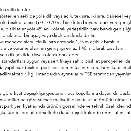
 özellikte olur.
sterilen şekilde yola dik veya açılı, tek sıra, iki sıra, dairesel v
iki bisiklet arası 0,60 – 0,70 m, bisikletin boyuna park yeri genişl
, bisikletler yola 45˚ açılı olarak yerleştirilir, park bandı genişliğ
bisikletler bir ağaç veya direk etrafında dizilir.
e manevra alanı için iki sıra arasında 1,75 m açıklık bırakılır.
nevra ve yürüme alanının genişliği en az 1,40 m olarak tasarlanır.
 yarı dik şekilde dayalı olarak park eder.
standartlara uygun veya sertifikaya sahip bisiklet park yerleri de 
nda yapılacak bisiklet park tesislerinin tasarım kurallarını kapsam
ektedir. İlgili standardın ayrıntılarını TSE tarafından yayınlana
e göre fiyat değişikliği gösterir. Hava koşullarına dayanıklı, 
arı muadillerine göre yüksek maliyetli olsa da uzun ömürlü olması n
t park yeri fiyatlarında ürünün görselinde ve teknik özelliklerinde
şka üreticilere ait görsellerle daha düşük kalitede ürün satan sa