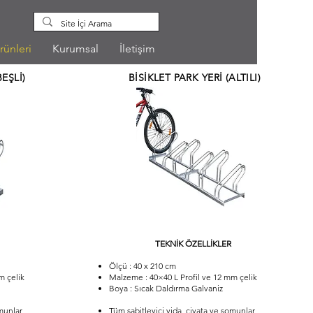
rünleri
Kurumsal
İletişim
BEŞLİ)
BİSİKLET PARK YERİ (ALTILI)
TEKNİK ÖZELLİKLER
Ölçü : 40 x 210 cm
m çelik
Malzeme : 40×40 L Profil ve 12 mm çelik
Boya : Sıcak Daldırma Galvaniz
omunlar
Tüm sabitleyici vida, civata ve somunlar