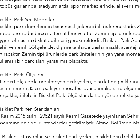
tobüs garlarında, stadyumlarda, spor merkezlerinde, alışveriş mer
isiklet Park Yeri Modelleri
isiklet park demirlerinin tasarımsal çok modeli bulunmaktadır. Zem
odellere kadar birçok alternatif mevcuttur. Zemin tipi ürünlerde t
ygun olmasına dikkat edilmesi gerekmektedir. Bisiklet Park Aparat
ahil ve nemli bölgelerde, dış mekanlarda paslanmazlık avantajı su
rtıracaktır. Zemin tipi ürünlerde park ünitelerinin yan yana monta
ullanışlı bir park alanı yaratılmış olacaktır.
isiklet Parkı Ölçüleri
tandart ölçülerde üretilmeyen park yerleri, bisiklet dağınıklığını 
çin minimum 35 cm park yeri mesafesi ayarlanmalıdır. Bu ölçünün kat
erçekleştirilebilir. Bisiklet Parkı ölçü standartları yönetmelikte ş
isiklet Park Yeri Standartları
 Kasım 2015 tarihli 29521 sayılı Resmi Gazetede yayınlanan Şehi̇r İçi̇ 
asarımına dair belirli standartlar getirilmiştir. Altıncı Bölümde bi
- Bisiklet istasyonları ve bisiklet park yerleri, bisikletlerin belirl