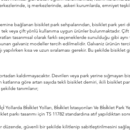
kezlerinde, iş merkezlerinde, askeri kurumlarda, emniyet teşkilat
ine bağlanan bisiklet park sehpalarından, bisiklet park yeri duva
ek veya çift yönlü kullanıma uygun ürünler bulunmaktadır. Çift tar
ları tasarımsal olarak farklı seçeneklerde sunulduğu gibi aynı ta
nan galvaniz modeller tercih edilmelidir. Galvaniz ürünün tercih
jı yapılırken kısa ve uzun sıralaması gerekir. Bu şekilde bisiklet 
ortadan kaldırmayacaktır. Devrilen veya park yerine sığmayan bisikl
larına göre artan sayıda tekli bisiklet demiri, ikili bisiklet park
u şekilde tanımlanır;
Yollarda Bi̇si̇klet Yolları, Bi̇si̇klet İstasyonları Ve Bi̇si̇klet Park
siklet parkı tasarımı için TS 11782 standardına atıf yapıldıktan son
i bir düzende, güvenli bir şekilde kilitlenip sabitleştirilmesini sağla