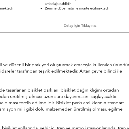
ambalaja dahildir.
mektedir.
Zemine dübel vida ile monte edilmektedir.
z
Detay İçin Tıklayınız
nli ve düzenli bir park yeri oluşturmak amacıyla kullanılan üründür
 idareler tarafından teşvik edilmektedir. Artan çevre bilinci ile
e tasarlanan bisiklet parkları, bisiklet dağınıklığını ortadan
emeden üretilmiş olması uzun süre dayanmasını sağlayacaktır.
olması tercih edilmelidir. Bisiklet parkı aralıklarının standart
ransmisyon mili gibi dolu malzemeden üretilmiş olması, eğilme
bisiklet yollarında, şehir içi tren ve metro istasyonlarında, tren 