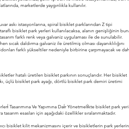
larında, marketlerde yaygınlıkla kullanılır.
r askı istasyonlarına, spiral bisiklet parklarından Z tipi
aflı bisiklet park yerleri kullanılacaksa, alanın genişliğinin bun
sarım farklı renk veya galvaniz uygulaması ile de sunulabilir.
en sıcak daldırma galvaniz ile üretilmiş olması dayanıklılığını
gidonları farklı yükseltiler nedeniyle birbirine çarpmayacak ve da
etler hatalı üretilen bisiklet parkının sonuçlarıdır. Her bisiklet
ı, üçlü bisiklet park ayağı, dörtlü bisiklet park demiri üretimi
 Yerleri̇ Tasarımına Ve Yapımına Dai̇r Yönetmeli̇kte bisiklet park yeri
ra tasarım esasları için aşağıdaki özellikler sıralanmaktadır.
yıcı bisiklet kilit mekanizmasını içerir ve bisikletlerin park yerleri