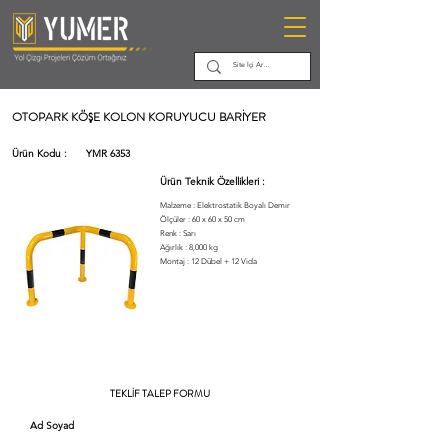
OTOPARK KÖŞE KOLON KORUYUCU BARİYER
Ürün Kodu :
YMR 6353
Ürün Teknik Özellikleri :
Malzeme : Elektrostatik Boyalı Demir
Ölçüler : 60 x 60 x 50 cm
Renk : Sarı
Ağırlık : 8,000 kg
Montaj : 12 Dübel + 12 Vida
TEKLİF TALEP FORMU
Ad Soyad