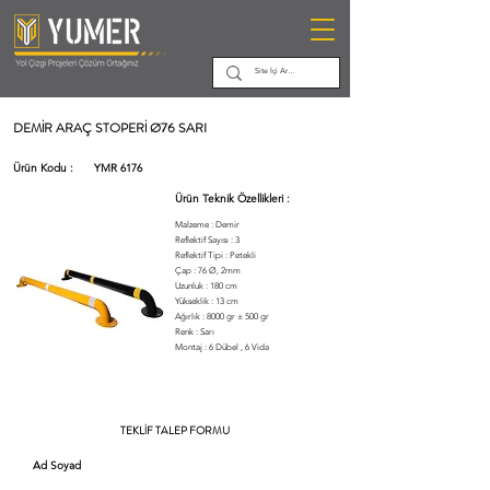
DEMİR ARAÇ STOPERİ Ø76 SARI
Ürün Kodu :
YMR 6176
Ürün Teknik Özellikleri :
Malzeme : Demir
Reflektif Sayısı : 3
Reflektif Tipi : Petekli
Çap : 76 Ø, 2mm
Uzunluk : 180 cm
Yükseklik : 13 cm
Ağırlık : 8000 gr ± 500 gr
Renk : Sarı
Montaj : 6 Dübel , 6 Vida
TEKLİF TALEP FORMU
Ad Soyad