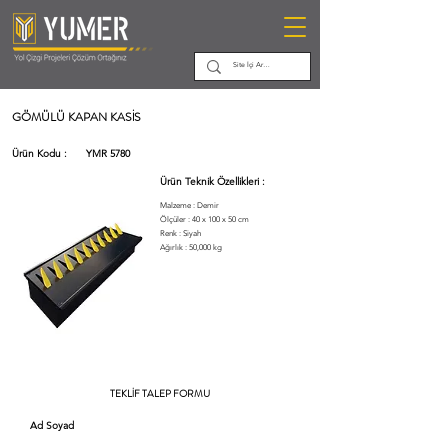
GÖMÜLÜ KAPAN KASİS
Ürün Kodu :
YMR 5780
Ürün Teknik Özellikleri :
Malzeme : Demir
Ölçüler : 40 x 100 x 50 cm
Renk : Siyah
Ağırlık : 50,000 kg
TEKLİF TALEP FORMU
Ad Soyad